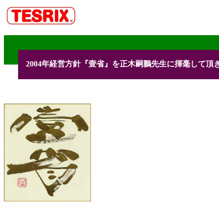
2004年経営方針『壹省』を正木嗣鵬先生に揮毫して頂