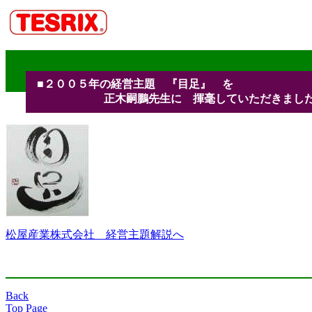
■２００５年の経営主題 『目足』 を
正木嗣鵬先生に 揮毫していただきまし
松屋産業株式会社 経営主題解説へ
Back
Top Page