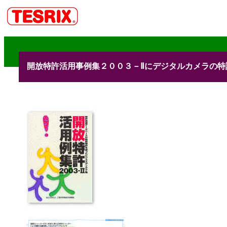
開放特許活用事例集２００３－Ⅱにデジタルカメラの特