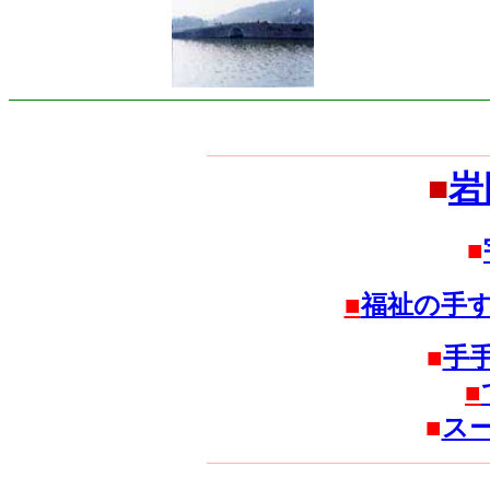
■
岩
■
■
福祉の手
■
手
■
■
ス