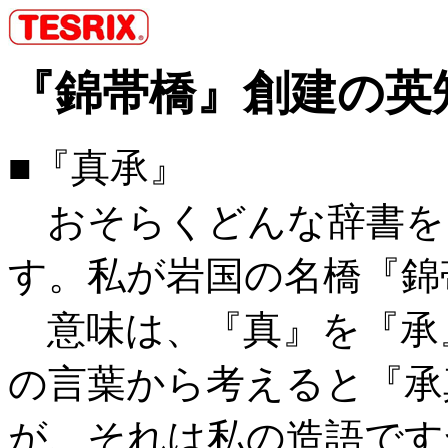
『錦帯橋』創建の英
■『真承』
おそらくどんな辞書を
す。私が岩国の名橋『錦
意味は、『真』を『承
の言葉から考えると『承
が、それは私の造語です