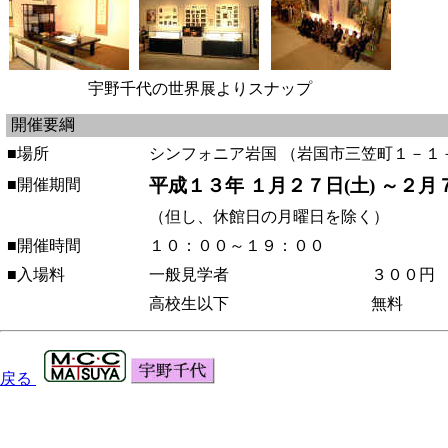
宇野千代の世界展よりスナップ
開催要綱
■場所
シンフォニア岩国 （岩国市三笠町１－１
平成１３年 １月２７日(土) ～２
■開催期間
（但し、休館日の月曜日を除く）
■開催時間
１０：００～１９：００
■入場料
一般見学者
３００円
高校生以下
無料
戻る