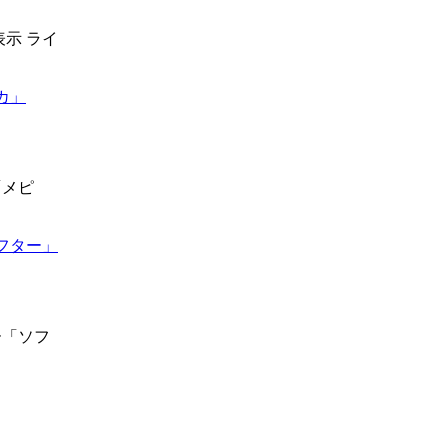
表示 ライ
カ」
「メピ
ソフター」
ー「ソフ