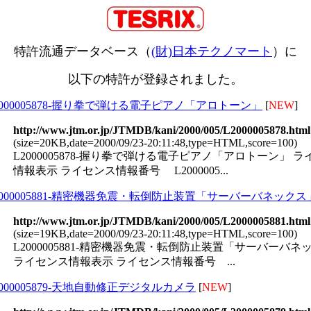
特許流通データベース（
(財)日本テクノマート
）に
以下の特許が登録されました。
2000005878-握り拳で弾ける電子ピアノ「アロトーン」
[
NEW
]
http://www.jtm.or.jp/JTMDB/kani/2000/005/L2000005878.html
(size=20KB,date=2000/09/23-20:11:48,type=HTML,score=100)
L2000005878-握り拳で弾ける電子ピアノ「アロトーン」 
情報表示 ライセンス情報番号 L2000005...
2000005881-精密機器免震・転倒防止装置「サーバーバネックス
http://www.jtm.or.jp/JTMDB/kani/2000/005/L2000005881.html
(size=19KB,date=2000/09/23-20:11:48,type=HTML,score=100)
L2000005881-精密機器免震・転倒防止装置「サーバーバネ
ライセンス情報表示 ライセンス情報番号 ...
2000005879-天地自動修正デジタルカメラ
[
NEW
]